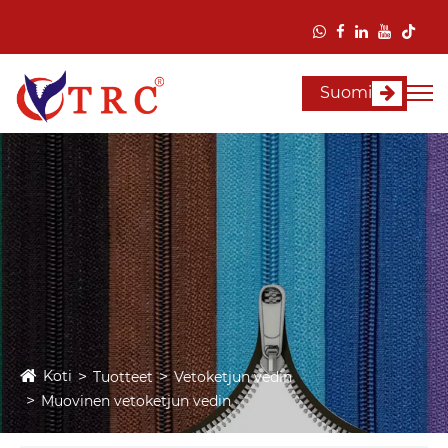
Suomi
Koti
Tuotteet
Vetoketjun vedin
Muovinen vetoketjun vedin