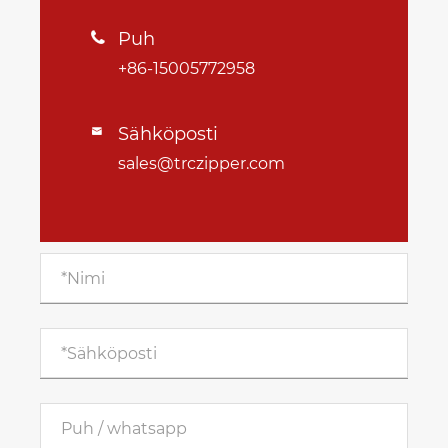
Puh

+86-15005772958
Sähköposti

sales@trczipper.com