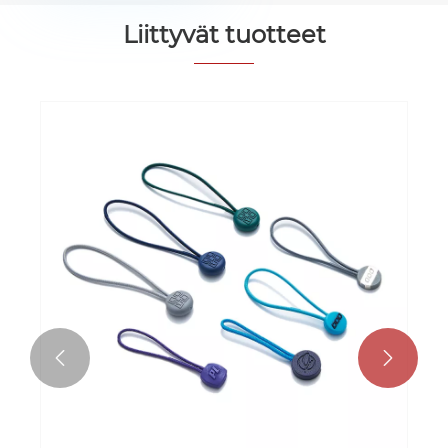
Liittyvät tuotteet

