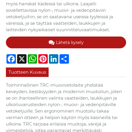
myös hanskat kädessä tai ulkona. Laajalti
sovellettavissa nylon-, muovi- ja vedenpitäviin
vetoketjuihin, se on saatavana useissa tyyleissä ja
väreissä, ja se täyttää vaatteiden, laukkujen ja
laitteiden nykyaikaiset suunnitteluvaatimukset.
Lähetä kysely
Facebook
X
WhatsApp
Pinterest
LinkedIn
Share
Tuotteen Kuvaus
Toiminnallinen TRC-muovivetolaite yhdistää
keveyden, kestävyyden ja modernin muotoilun, joten
se on ihanteellinen valinta vaatteiden, laukkujen ja
ulkoiluvarusteiden nylon-, muovi- ja vedenpitäville
vetoketjuille. Sen ergonominen muotoilu takaa
varman otteen ja helpon käytön myös käsineillä tai
ulkona. TRC tarjoaa erilaisia ​​muotoja, värejä ja
viimeistelyjä, jotka parantavat merkittävästi