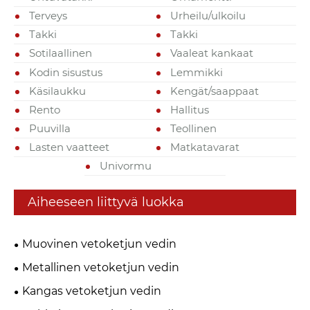
Terveys
Urheilu/ulkoilu
Takki
Takki
Sotilaallinen
Vaaleat kankaat
Kodin sisustus
Lemmikki
Käsilaukku
Kengät/saappaat
Rento
Hallitus
Puuvilla
Teollinen
Lasten vaatteet
Matkatavarat
Univormu
Aiheeseen liittyvä luokka
Muovinen vetoketjun vedin
Metallinen vetoketjun vedin
Kangas vetoketjun vedin