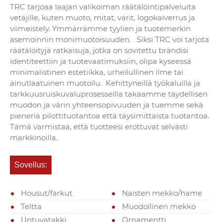
TRC tarjoaa laajan valikoiman räätälöintipalveluita
vetäjille, kuten muoto, mitat, värit, logokaiverrus ja
viimeistely. Ymmärrämme tyylien ja tuotemerkin
asemoinnin monimuotoisuuden. Siksi TRC voi tarjota
räätälöityjä ratkaisuja, jotka on sovitettu brändisi
identiteettiin ja tuotevaatimuksiin, olipa kyseessä
minimalistinen estetiikka, urheilullinen ilme tai
ainutlaatuinen muotoilu. Kehittyneillä työkaluilla ja
tarkkuusruiskuvaluprosesseilla takaamme täydellisen
muodon ja värin yhteensopivuuden ja tuemme sekä
pieneriä pilottituotantoa että täysimittaista tuotantoa.
Tämä varmistaa, että tuotteesi erottuvat selvästi
markkinoilla.
Sovellus:
Housut/farkut
Naisten mekko/hame
Teltta
Muodollinen mekko
Untuvatakki
Ornamentti