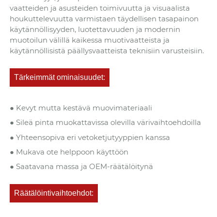
vaatteiden ja asusteiden toimivuutta ja visuaalista
houkuttelevuutta varmistaen täydellisen tasapainon
käytännöllisyyden, luotettavuuden ja modernin
muotoilun välillä kaikessa muotivaatteista ja
käytännöllisistä päällysvaatteista teknisiin varusteisiin.
Tärkeimmät ominaisuudet:
● Kevyt mutta kestävä muovimateriaali
● Sileä pinta muokattavissa olevilla värivaihtoehdoilla
● Yhteensopiva eri vetoketjutyyppien kanssa
● Mukava ote helppoon käyttöön
● Saatavana massa ja OEM-räätälöitynä
Räätälöintivaihtoehdot: