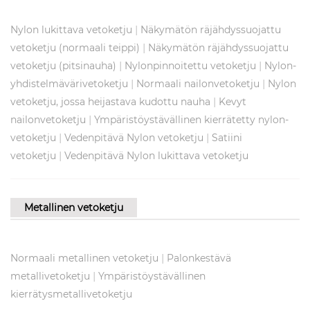
|
Nylon lukittava vetoketju
Näkymätön räjähdyssuojattu
|
vetoketju (normaali teippi)
Näkymätön räjähdyssuojattu
|
|
vetoketju (pitsinauha)
Nylonpinnoitettu vetoketju
Nylon-
|
|
yhdistelmävärivetoketju
Normaali nailonvetoketju
Nylon
|
vetoketju, jossa heijastava kudottu nauha
Kevyt
|
nailonvetoketju
Ympäristöystävällinen kierrätetty nylon-
|
|
vetoketju
Vedenpitävä Nylon vetoketju
Satiini
|
vetoketju
Vedenpitävä Nylon lukittava vetoketju
Metallinen vetoketju
|
Normaali metallinen vetoketju
Palonkestävä
|
metallivetoketju
Ympäristöystävällinen
kierrätysmetallivetoketju