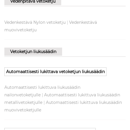
Vedenpitävä vetoketju
|
Vedenkestävä Nylon vetoketju
Vedenkestävä
muovivetoketju
Vetoketjun liukusäädin
Automaattisesti lukittava vetoketjun liukusäädin
Automaattisesti lukittuva liukusäädin
|
nailonvetoketjulle
Automaattisesti lukittuva liukusäädin
|
metallivetoketjulle
Automaattisesti lukittuva liukusäädin
muovivetoketjulle