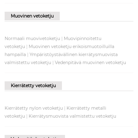
Muovinen vetoketju
|
Normaali muovivetoketju
Muovipinnoitettu
|
vetoketju
Muovinen vetoketju erikoismuotoilluilla
|
hampailla
Ympäristöystävällinen kierrätysmuovista
|
valmistettu vetoketju
Vedenpitävä muovinen vetoketju
Kierrätetty vetoketju
|
Kierrätetty nylon vetoketju
Kierrätetty metalli
|
vetoketju
Kierrätysmuovista valmistettu vetoketju