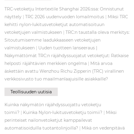
TRC-vetoketju Intertextile Shanghai 2026:ssa: Onnistunut
|
|
näyttely
TRC 2026 uudenvuoden lomailmoitus
Miksi TRC
kehitti nylon-lukitusvetoketjut automatisoituun
|
vetoketjujen valmistukseen
TRC:n taustalla oleva merkitys:
Sitoutumisemme laadukkaaseen vetoketjujen
|
valmistukseen
Uuden tuotteen lanseeraus |
Näkymättömät TRC:n räjähdyssuojatut vetoketjut: Ratkaise
|
helposti räjähtävien merkkien ongelma
Mitä arvoa
äskettäin avattu Wenzhou Richu Zipperin (TRC) virallinen
verkkosivusto tuo maailmanlaajuisille asiakkaille?
Teollisuuden uutisia
Kuinka näkymätön räjähdyssuojattu vetoketju
|
|
toimii?
Kuinka Nylon-lukitusvetoketju toimii?
Miksi
perinteiset nailonvetoketjut kamppailevat
|
automatisoiduilla tuotantolinjoilla?
Mikä on vedenpitävä