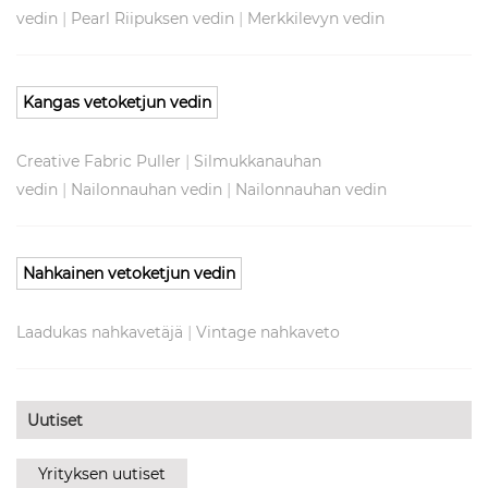
|
|
vedin
Pearl Riipuksen vedin
Merkkilevyn vedin
Kangas vetoketjun vedin
|
Creative Fabric Puller
Silmukkanauhan
|
|
vedin
Nailonnauhan vedin
Nailonnauhan vedin
Nahkainen vetoketjun vedin
|
Laadukas nahkavetäjä
Vintage nahkaveto
Uutiset
Yrityksen uutiset