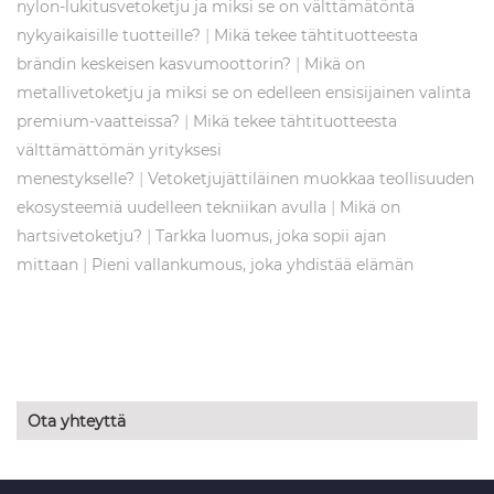
nylon-lukitusvetoketju ja miksi se on välttämätöntä
|
nykyaikaisille tuotteille?
Mikä tekee tähtituotteesta
|
brändin keskeisen kasvumoottorin?
Mikä on
metallivetoketju ja miksi se on edelleen ensisijainen valinta
|
premium-vaatteissa?
Mikä tekee tähtituotteesta
välttämättömän yrityksesi
|
menestykselle?
Vetoketjujättiläinen muokkaa teollisuuden
|
ekosysteemiä uudelleen tekniikan avulla
Mikä on
|
hartsivetoketju?
Tarkka luomus, joka sopii ajan
|
mittaan
Pieni vallankumous, joka yhdistää elämän
Ota yhteyttä