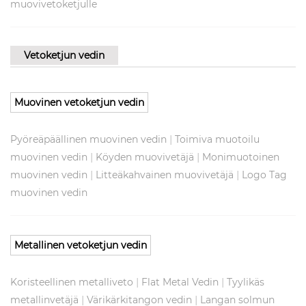
muovivetoketjulle
Vetoketjun vedin
Muovinen vetoketjun vedin
|
Pyöreäpäällinen muovinen vedin
Toimiva muotoilu
|
|
muovinen vedin
Köyden muovivetäjä
Monimuotoinen
|
|
muovinen vedin
Litteäkahvainen muovivetäjä
Logo Tag
muovinen vedin
Metallinen vetoketjun vedin
|
|
Koristeellinen metalliveto
Flat Metal Vedin
Tyylikäs
|
|
metallinvetäjä
Värikärkitangon vedin
Langan solmun