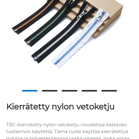
Kierrätetty nylon vetoketju
TRC-kierrätetty nylon-vetoketju noudattaa kestävän
tuotannon käsitettä. Tämä tuote käyttää kierrätettyä
nylonia ja polyesteriteippiä raaka-aineina, mikä antaa