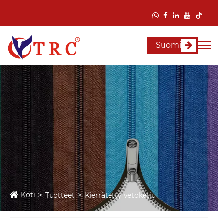
Suomi
Koti
Tuotteet
Kierrätetty vetoketju