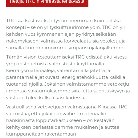
Tietoja TRC:n vihreästä tehtävästä:
TRC:ssä kestävä kehitys on enemmän kuin pelkkä
konsepti – se on yrityskulttuurimme ydin. TRC on yli
kahden vuosikymmenen ajan pyrkinyt selkeään
näkemykseen: valmistaa korkealaatuisia vetoketjuja
samalla kun minimoimme ympäristöjalanjälkemme.
Tämän vision toteuttamiseksi TRC edistää aktiivisesti
ympäristötietoista valmistusta käyttämällä
kierrätysmateriaaleja, vähentämällä jätettä ja
parantamalla jatkuvasti energiatehokkuutta kaikilla
tuotantolinjoilla. Jokainen valmistamamme vetoketju
ilmentää vakaumuksemme siitä, että suorituskyvyn ja
vastuun tulee kulkea käsi kädessä.
Vastuullisena vetoketjujen valmistajana Kiinassa TRC
varmistaa, että jokainen vaihe – materiaalin
hankinnasta lopputarkastukseen – on kestävän
kehityksen periaatteidemme mukainen ja auttaa
kumppaneitaan rakentamaan