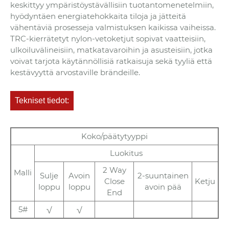
keskittyy ympäristöystävällisiin tuotantomenetelmiin,
hyödyntäen energiatehokkaita tiloja ja jätteitä
vähentäviä prosesseja valmistuksen kaikissa vaiheissa.
TRC-kierrätetyt nylon-vetoketjut sopivat vaatteisiin,
ulkoiluvälineisiin, matkatavaroihin ja asusteisiin, jotka
voivat tarjota käytännöllisiä ratkaisuja sekä tyyliä että
kestävyyttä arvostaville brändeille.
Tekniset tiedot:
Koko/päätytyyppi
Luokitus
2 Way
Malli
Sulje
Avoin
2-suuntainen
Close
Ketju
loppu
loppu
avoin pää
End
5#
√
√