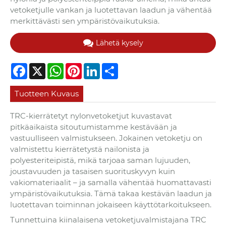
vetoketjulle vankan ja luotettavan laadun ja vähentää
merkittävästi sen ympäristövaikutuksia.
Lähetä kysely
Facebook
X
WhatsApp
Pinterest
LinkedIn
Share
Tuotteen Kuvaus
TRC-kierrätetyt nylonvetoketjut kuvastavat
pitkäaikaista sitoutumistamme kestävään ja
vastuulliseen valmistukseen. Jokainen vetoketju on
valmistettu kierrätetystä nailonista ja
polyesteriteipistä, mikä tarjoaa saman lujuuden,
joustavuuden ja tasaisen suorituskyvyn kuin
vakiomateriaalit – ja samalla vähentää huomattavasti
ympäristövaikutuksia. Tämä takaa kestävän laadun ja
luotettavan toiminnan jokaiseen käyttötarkoitukseen.
Tunnettuina kiinalaisena vetoketjuvalmistajana TRC