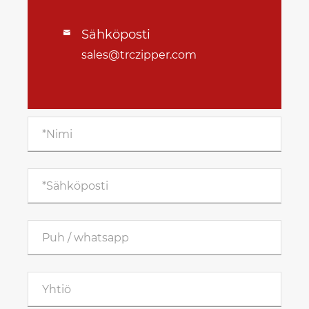
Sähköposti

sales@trczipper.com