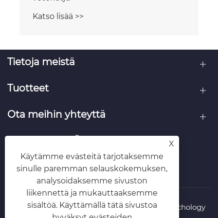
Katso lisää >>
Tietoja meistä
Tuotteet
Ota meihin yhteyttä
SEURAA MEITÄ
X
Käytämme evästeitä tarjotaksemme
sinulle paremman selauskokemuksen,
analysoidaksemme sivuston
liikennettä ja mukauttaaksemme
sisältöä. Käyttämällä tätä sivustoa
Copyright © 2025 Whenzhou Richu Zipper Techology
hyväksyt evästeiden
Co., Ltd. Kaikki oikeudet pidätetään.