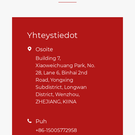
Yhteystiedot
Osoite

Building 7,
Xiaoweichuang Park, No.
28, Lane 6, Binhai 2nd
Road, Yongxing
Subdistrict, Longwan
District, Wenzhou,
ZHEJIANG, KIINA
Puh

+86-15005772958