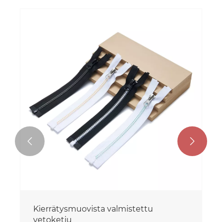


Kierrätetty metalli vetoketju