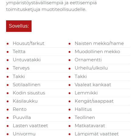
ympäristöystävällisempiä ja eettisempiä
toimitusketjuja muotiteollisuudelle.
Sovellus:
Housut/farkut
Naisten mekko/hame
Teltta
Muodollinen mekko
Untuvatakki
Ornamentti
Terveys
Urheilu/ulkoilu
Takki
Takki
Sotilaallinen
Vaaleat kankaat
Kodin sisustus
Lemmikki
Käsilaukku
Kengät/saappaat
Rento
Hallitus
Puuvilla
Teollinen
Lasten vaatteet
Matkatavarat
Univormu
Lämpimät vaatteet