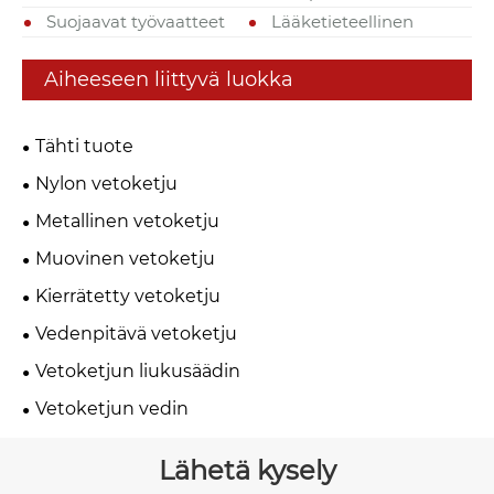
Suojaavat työvaatteet
Lääketieteellinen
Aiheeseen liittyvä luokka
Tähti tuote
Nylon vetoketju
Metallinen vetoketju
Muovinen vetoketju
Kierrätetty vetoketju
Vedenpitävä vetoketju
Vetoketjun liukusäädin
Vetoketjun vedin
Lähetä kysely