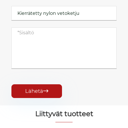
Lähetä

Liittyvät tuotteet