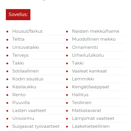
Sovellus:
Housut/farkut
Naisten mekko/hame
Teltta
Muodollinen mekko
Untuvatakki
Ornamentti
Terveys
Urheilu/ulkoilu
Takki
Takki
Sotilaallinen
Vaaleat kankaat
Kodin sisustus
Lemmikki
Käsilaukku
Kengät/saappaat
Rento
Hallitus
Puuvilla
Teollinen
Lasten vaatteet
Matkatavarat
Univormu
Lämpimät vaatteet
Suojaavat työvaatteet
Lääketieteellinen