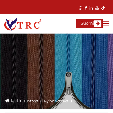
Suomi
Koti
Tuotteet
Nylon vetoketju