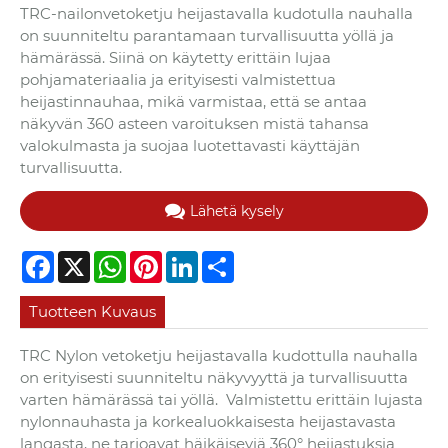
TRC-nailonvetoketju heijastavalla kudotulla nauhalla
on suunniteltu parantamaan turvallisuutta yöllä ja
hämärässä. Siinä on käytetty erittäin lujaa
pohjamateriaalia ja erityisesti valmistettua
heijastinnauhaa, mikä varmistaa, että se antaa
näkyvän 360 asteen varoituksen mistä tahansa
valokulmasta ja suojaa luotettavasti käyttäjän
turvallisuutta.
Lähetä kysely
Facebook
X
WhatsApp
Pinterest
LinkedIn
Share
Tuotteen Kuvaus
TRC Nylon vetoketju heijastavalla kudottulla nauhalla
on erityisesti suunniteltu näkyvyyttä ja turvallisuutta
varten hämärässä tai yöllä. Valmistettu erittäin lujasta
nylonnauhasta ja korkealuokkaisesta heijastavasta
langasta, ne tarjoavat häikäiseviä 360° heijastuksia