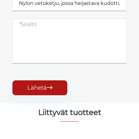
Lähetä

Liittyvät tuotteet