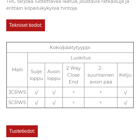
TRC tarjoaa luotettavaa laatua, joustavia ratkaisuja ja
erittäin kilpailukykyisiä hintoja.
Tekniset tiedot:
Koko/päätytyyppi
Luokitus
2 Way
2-
Malli
Sulje
Avoin
Close
suuntainen
Ketju
loppu
loppu
End
avoin pää
3CRWS
√
√
×
×
√
5CRWS
√
√
×
×
√
Tuotetiedot: