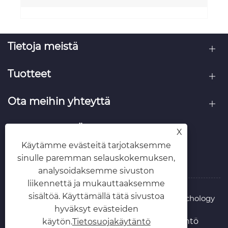
Tietoja meistä
Tuotteet
Ota meihin yhteyttä
SEURAA MEITÄ
X
Käytämme evästeitä tarjotaksemme
sinulle paremman selauskokemuksen,
analysoidaksemme sivuston
liikennettä ja mukauttaaksemme
sisältöä. Käyttämällä tätä sivustoa
Copyright © 2025 Whenzhou Richu Zipper Techology
hyväksyt evästeiden
Co., Ltd. Kaikki oikeudet pidätetään.
Links
Sitemap
RSS
XML
Tietosuojakäytäntö
käytön.
Tietosuojakäytäntö