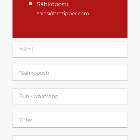
Sähköposti

sales@trczipper.com