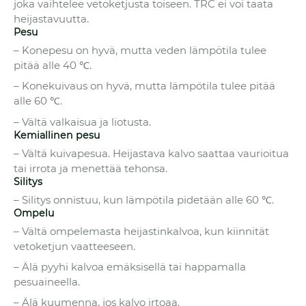
joka vaihtelee vetoketjusta toiseen. TRC ei voi taata
heijastavuutta.
Pesu
– Konepesu on hyvä, mutta veden lämpötila tulee
pitää alle 40 ℃.
– Konekuivaus on hyvä, mutta lämpötila tulee pitää
alle 60 ℃.
– Vältä valkaisua ja liotusta.
Kemiallinen pesu
– Vältä kuivapesua. Heijastava kalvo saattaa vaurioitua
tai irrota ja menettää tehonsa.
Silitys
– Silitys onnistuu, kun lämpötila pidetään alle 60 ℃.
Ompelu
– Vältä ompelemasta heijastinkalvoa, kun kiinnität
vetoketjun vaatteeseen.
– Älä pyyhi kalvoa emäksisellä tai happamalla
pesuaineella.
– Älä kuumenna, jos kalvo irtoaa.