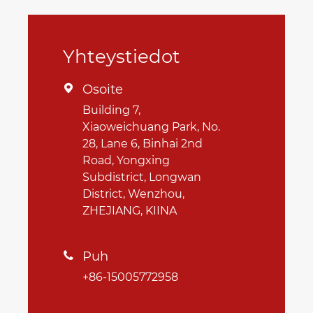
Yhteystiedot
Osoite

Building 7,
Xiaoweichuang Park, No.
28, Lane 6, Binhai 2nd
Road, Yongxing
Subdistrict, Longwan
District, Wenzhou,
ZHEJIANG, KIINA
Puh

+86-15005772958