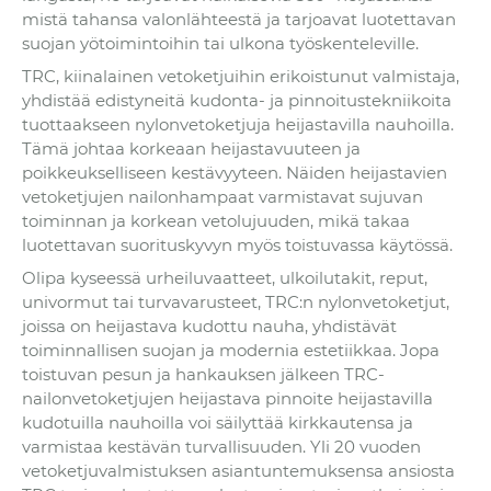
mistä tahansa valonlähteestä ja tarjoavat luotettavan
suojan yötoimintoihin tai ulkona työskenteleville.
TRC, kiinalainen vetoketjuihin erikoistunut valmistaja,
yhdistää edistyneitä kudonta- ja pinnoitustekniikoita
tuottaakseen nylonvetoketjuja heijastavilla nauhoilla.
Tämä johtaa korkeaan heijastavuuteen ja
poikkeukselliseen kestävyyteen. Näiden heijastavien
vetoketjujen nailonhampaat varmistavat sujuvan
toiminnan ja korkean vetolujuuden, mikä takaa
luotettavan suorituskyvyn myös toistuvassa käytössä.
Olipa kyseessä urheiluvaatteet, ulkoilutakit, reput,
univormut tai turvavarusteet, TRC:n nylonvetoketjut,
joissa on heijastava kudottu nauha, yhdistävät
toiminnallisen suojan ja modernia estetiikkaa. Jopa
toistuvan pesun ja hankauksen jälkeen TRC-
nailonvetoketjujen heijastava pinnoite heijastavilla
kudotuilla nauhoilla voi säilyttää kirkkautensa ja
varmistaa kestävän turvallisuuden. Yli 20 vuoden
vetoketjuvalmistuksen asiantuntemuksensa ansiosta