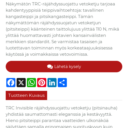
Näkymätön TRC-räjähdyssuojattu vetoketju tarjoaa
kahdentyyppisiä teippivaihtoehtoja: tavallinen
kangasteippi ja pitsikangasteippi. Tämän
näkymättömän räjähdyssuojatun vetoketjun
(pitsiteippi) käänteinen taittolujuus ylittää 110 N, mikä
ylittää huomattavasti johtavien kansainvälisten
merkkien standardit. Se varmistaa tasaisen ja
luotettavan toiminnan myös korkeataajuuksisessa
käytössä ja voimakkaissa vetovoimissa.
Lähetä kysely
Facebook
X
WhatsApp
Pinterest
LinkedIn
Share
Tuotteen Kuvaus
TRC Invisible räjähdyssuojattu vetoketju (pitsinauha)
yhdistää saumattomasti eleganssia ja kestävyyttä.
Hieno pitsiteippi parantaa vaatteiden ulkonäköä
säilyttäen samalla erinomaisen suorituskyvyn kuin