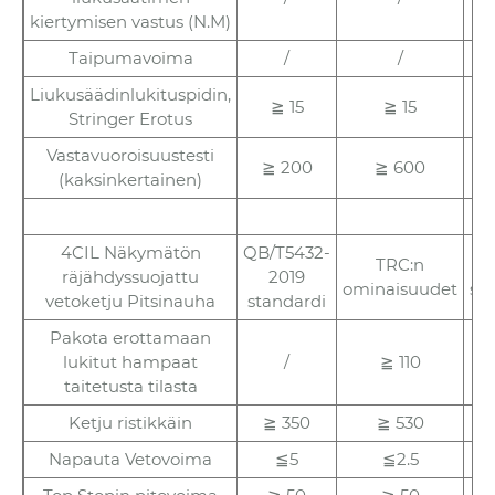
kiertymisen vastus (N.M)
Taipumavoima
/
/
Liukusäädinlukituspidin,
≧ 15
≧ 15
Stringer Erotus
Vastavuoroisuustesti
≧ 200
≧ 600
(kaksinkertainen)
4CIL Näkymätön
QB/T5432-
TRC:n
DI
räjähdyssuojattu
2019
ominaisuudet
st
vetoketju Pitsinauha
standardi
Pakota erottamaan
lukitut hampaat
/
≧ 110
taitetusta tilasta
Ketju ristikkäin
≧ 350
≧ 530
Napauta Vetovoima
≦5
≦2.5