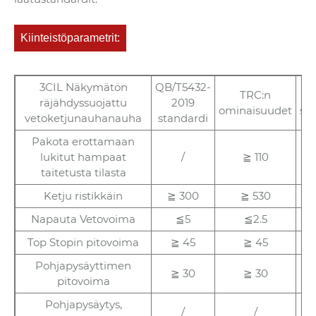
Kiinteistöparametrit:
3CIL Näkymätön
QB/T5432-
TRC:n
DI
räjähdyssuojattu
2019
ominaisuudet
st
vetoketjunauhanauha
standardi
Pakota erottamaan
lukitut hampaat
/
≧ 110
taitetusta tilasta
Ketju ristikkäin
≧ 300
≧ 530
Napauta Vetovoima
≦5
≦2.5
Top Stopin pitovoima
≧ 45
≧ 45
Pohjapysäyttimen
≧ 30
≧ 30
pitovoima
Pohjapysäytys,
/
/