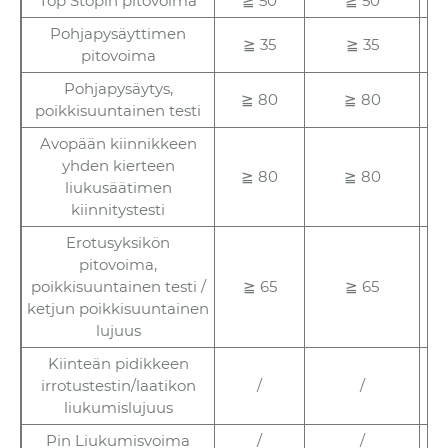
Top Stopin pitovoima
≧ 50
≧ 50
Pohjapysäyttimen
≧ 35
≧ 35
pitovoima
Pohjapysäytys,
≧ 80
≧ 80
poikkisuuntainen testi
Avopään kiinnikkeen
yhden kierteen
≧ 80
≧ 80
liukusäätimen
kiinnitystesti
Erotusyksikön
pitovoima,
poikkisuuntainen testi /
≧ 65
≧ 65
ketjun poikkisuuntainen
lujuus
Kiinteän pidikkeen
irrotustestin/laatikon
/
/
liukumislujuus
Pin Liukumisvoima
/
/