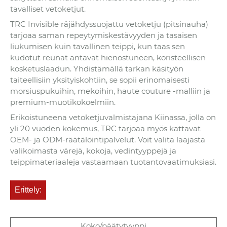
tavalliset vetoketjut.
TRC Invisible räjähdyssuojattu vetoketju (pitsinauha)
tarjoaa saman repeytymiskestävyyden ja tasaisen
liukumisen kuin tavallinen teippi, kun taas sen
kudotut reunat antavat hienostuneen, koristeellisen
kosketuslaadun. Yhdistämällä tarkan käsityön
taiteellisiin yksityiskohtiin, se sopii erinomaisesti
morsiuspukuihin, mekoihin, haute couture -malliin ja
premium-muotikokoelmiin.
Erikoistuneena vetoketjuvalmistajana Kiinassa, jolla on
yli 20 vuoden kokemus, TRC tarjoaa myös kattavat
OEM- ja ODM-räätälöintipalvelut. Voit valita laajasta
valikoimasta värejä, kokoja, vedintyyppejä ja
teippimateriaaleja vastaamaan tuotantovaatimuksiasi.
Erittely:
Koko/päätytyyppi