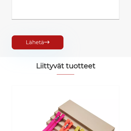
Lähetä

Liittyvät tuotteet