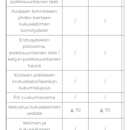
poikkisuuntainen testi
Avopään kiinnikkeen
yhden kierteen
/
/
liukusäätimen
kiinnitystesti
Erotusyksikön
pitovoima,
poikkisuuntainen testi /
/
/
ketjun poikkisuuntainen
lujuus
Kiinteän pidikkeen
irrotustestin/laatikon
/
/
liukumislujuus
Pin Liukumisvoima
/
/
Vastustus liukusäätimen
≧ 70
≧ 70
vedolle
Vetimen ja
liukusäätimen
/
/