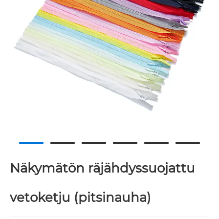
Näkymätön räjähdyssuojattu
vetoketju (pitsinauha)