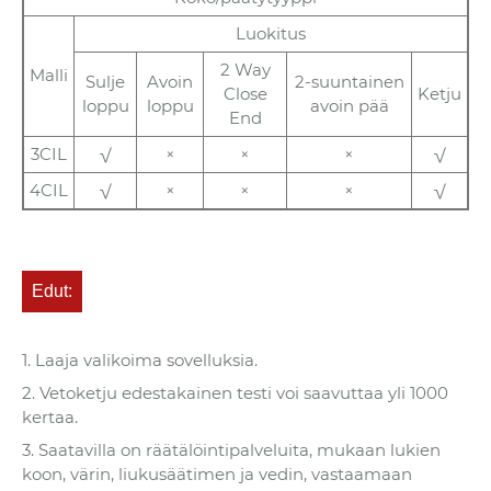
Luokitus
2 Way
Malli
Sulje
Avoin
2-suuntainen
Close
Ketju
loppu
loppu
avoin pää
End
3CIL
√
×
×
×
√
4CIL
√
×
×
×
√
Edut:
1. Laaja valikoima sovelluksia.
2. Vetoketju edestakainen testi voi saavuttaa yli 1000
kertaa.
3. Saatavilla on räätälöintipalveluita, mukaan lukien
koon, värin, liukusäätimen ja vedin, vastaamaan