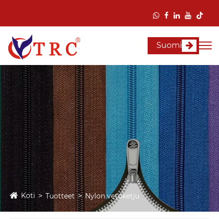
Suomi
Koti
Tuotteet
Nylon vetoketju