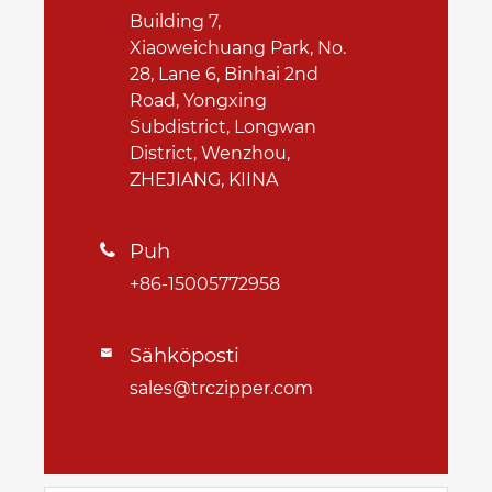
Building 7,
Xiaoweichuang Park, No.
28, Lane 6, Binhai 2nd
Road, Yongxing
Subdistrict, Longwan
District, Wenzhou,
ZHEJIANG, KIINA
Puh

+86-15005772958
Sähköposti

sales@trczipper.com