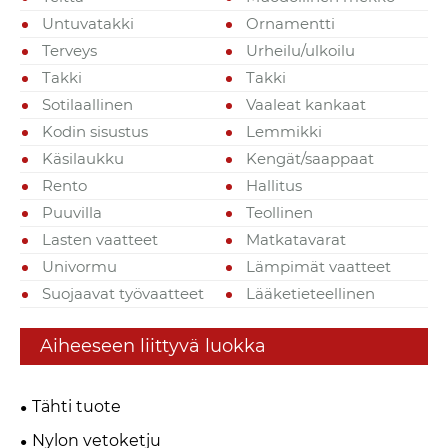
Untuvatakki
Ornamentti
Terveys
Urheilu/ulkoilu
Takki
Takki
Sotilaallinen
Vaaleat kankaat
Kodin sisustus
Lemmikki
Käsilaukku
Kengät/saappaat
Rento
Hallitus
Puuvilla
Teollinen
Lasten vaatteet
Matkatavarat
Univormu
Lämpimät vaatteet
Suojaavat työvaatteet
Lääketieteellinen
Aiheeseen liittyvä luokka
Tähti tuote
Nylon vetoketju