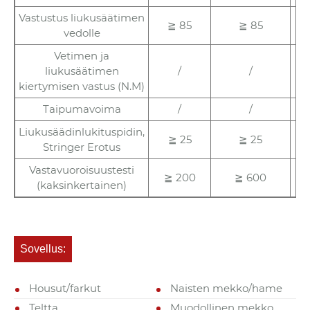
Vastustus liukusäätimen
≧ 85
≧ 85
vedolle
Vetimen ja
liukusäätimen
/
/
kiertymisen vastus (N.M)
Taipumavoima
/
/
Liukusäädinlukituspidin,
≧ 25
≧ 25
Stringer Erotus
Vastavuoroisuustesti
≧ 200
≧ 600
(kaksinkertainen)
Sovellus:
Housut/farkut
Naisten mekko/hame
Teltta
Muodollinen mekko