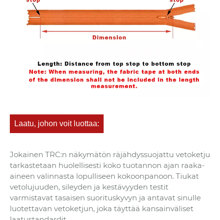
Laatu, johon voit luottaa:
Jokainen TRC:n näkymätön räjähdyssuojattu vetoketju
tarkastetaan huolellisesti koko tuotannon ajan raaka-
aineen valinnasta lopulliseen kokoonpanoon. Tiukat
vetolujuuden, sileyden ja kestävyyden testit
varmistavat tasaisen suorituskyvyn ja antavat sinulle
luotettavan vetoketjun, joka täyttää kansainväliset
laatustandardit.